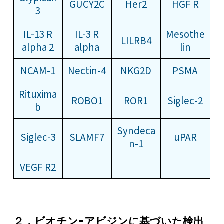
GUCY2C
Her2
HGF R
3
IL-13 R
IL-3 R
Mesothe
LILRB4
alpha 2
alpha
lin
NCAM-1
Nectin-4
NKG2D
PSMA
Rituxima
ROBO1
ROR1
Siglec-2
b
Syndeca
Siglec-3
SLAMF7
uPAR
n-1
VEGF R2
２．ビオチン-アビジンに基づいた検出