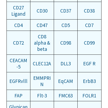
CD27
CD30
CD37
CD38
Ligand
CD4
CD47
CD5
CD7
CD8
CD72
alpha &
CD98
CD99
beta
CEACAM
CLEC12A
DLL3
EGF R
-5
EMMPRI
EGFRvlll
EqCAM
ErbB3
N
FAP
Flt-3
FMC63
FOLR1
Glypican