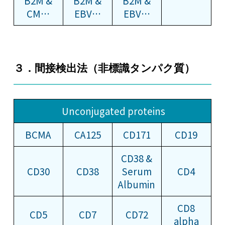
B2M &
B2M &
B2M &
CM…
EBV…
EBV…
３．間接検出法（非標識タンパク質）
Unconjugated proteins
BCMA
CA125
CD171
CD19
CD38 &
CD30
CD38
Serum
CD4
Albumin
CD8
CD5
CD7
CD72
alpha