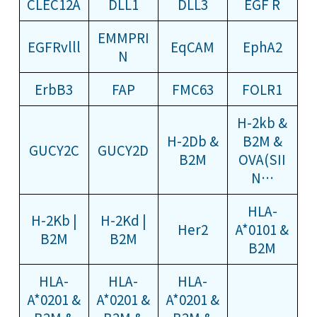
CLEC12A
DLL1
DLL3
EGF R
EMMPRI
EGFRvlll
EqCAM
EphA2
N
ErbB3
FAP
FMC63
FOLR1
H-2kb &
H-2Db &
B2M &
GUCY2C
GUCY2D
B2M
OVA(SII
N…
HLA-
H-2Kb |
H-2Kd |
Her2
A*0101 &
B2M
B2M
B2M
HLA-
HLA-
HLA-
A*0201 &
A*0201 &
A*0201 &