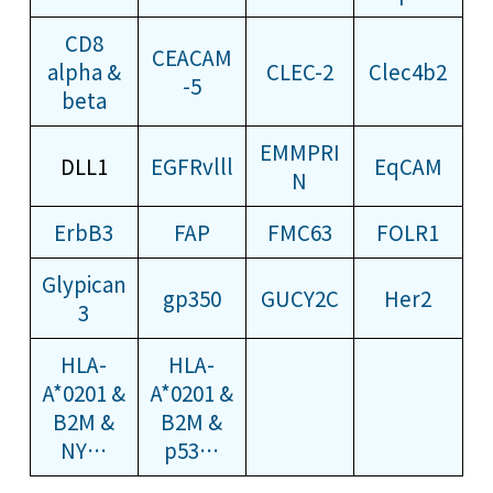
CD8
CEACAM
alpha &
CLEC-2
Clec4b2
-5
beta
EMMPRI
DLL1
EGFRvlll
EqCAM
N
ErbB3
FAP
FMC63
FOLR1
Glypican
gp350
GUCY2C
Her2
3
HLA-
HLA-
A*0201 &
A*0201 &
B2M &
B2M &
NY…
p53…