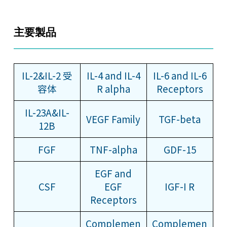
主要製品
IL-2&IL-2 受
IL-4 and IL-4
IL-6 and IL-6
容体
R alpha
Receptors
IL-23A&IL-
VEGF Family
TGF-beta
12B
FGF
TNF-alpha
GDF-15
EGF and
CSF
EGF
IGF-I R
Receptors
Complemen
Complemen