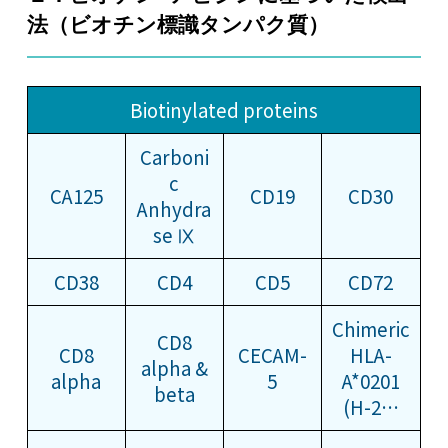
法（ビオチン標識タンパク質）
Biotinylated proteins
Carboni
c
CA125
CD19
CD30
Anhydra
se Ⅸ
CD38
CD4
CD5
CD72
Chimeric
CD8
CD8
CECAM-
HLA-
alpha &
alpha
5
A*0201
beta
(H-2…