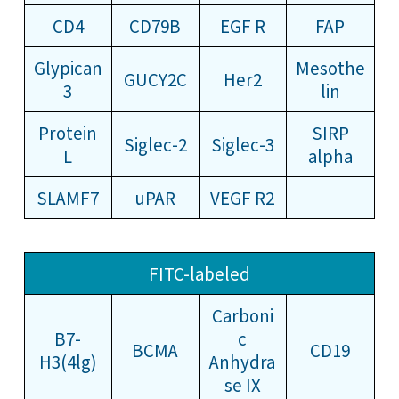
CD4
CD79B
EGF R
FAP
Glypican
Mesothe
GUCY2C
Her2
3
lin
Protein
SIRP
Siglec-2
Siglec-3
L
alpha
SLAMF7
uPAR
VEGF R2
FITC-labeled
Carboni
B7-
c
BCMA
CD19
H3(4lg)
Anhydra
se IX